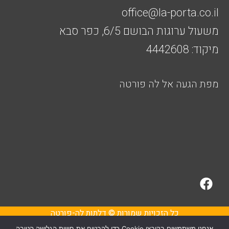
office@la-porta.co.il
משעול ערוגות הבושם 6/5, כפר סבא
מיקוד: 4442608
מפת הגעה אל לה פורטה
F
a
c
e
כל הזכויות שמורות © דלתות לה-פורטה
b
אנחנו משתמשים בקובצי Cookie כדי להבטיח את חוויית הגלישה הטובה