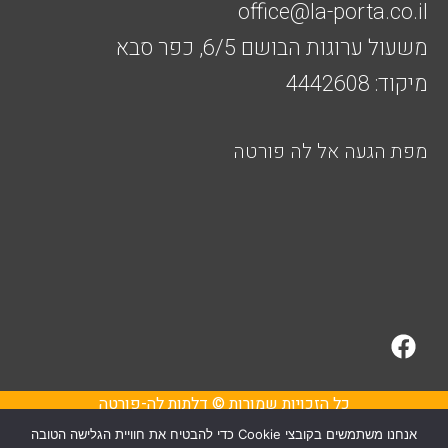
office@la-porta.co.il
משעול ערוגות הבושם 6/5, כפר סבא
מיקוד: 4442608
מפת הגעה אל לה פורטה
F
a
c
e
כל הזכויות שמורות © דלתות לה-פורטה
b
אנחנו משתמשים בקובצי Cookie כדי להבטיח את חוויית הגלישה הטובה