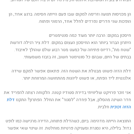
הן מכניסות תנועה וזרימה למקום שבו פעם הייתה חסימה. ברגע אחד, הן
הופכות שני חדרים נפרדים לחלל אחד, הרמוני ופתוח.
חיסכון במקום: הרבה יותר מעוד כמה סנטימטרים
היתרון הברור ביותר הוא החיסכון העצום במקום. דלת ציר רגילה דורשת
"שטח מת", רדיוס פתיחה של כמעט מטר רבוע שלם שהולך לאיבוד.
בבתים של היום, שבהם כל סנטימטר חשוב, זה בזבוז משמעותי.
דלת הזזה פשוט מבטלת את השטח הזה. פתאום אפשר למקם שידה
אלגנטית ליד הפתח, או פשוט ליהנות מהתחושה המרווחת יותר.
אני זוכר פרויקט שליוויתי בדירת סטודיו קטנה. הלקוחה רצתה להפריד את
חדר השינה מהסלון, אבל פחדה "לסגור" את החלל. הפתרון? התקנו
דלת
הזזה זכוכית
חלבית.
התוצאה הייתה מדהימה: ביום, כשהדלת פתוחה, הדירה מרגישה כמו לופט
גדול. בלילה, היא נסגרת ומעניקה פרטיות מוחלטת. זה שינוי שאי אפשר