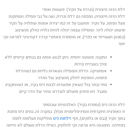
דלת הזזה חיצונית (נגררת על הקיר): פשטות ואופי
דלת הזזה חיצונית, המכונה גם דלת נגררת, נעה על גבי מסילה המותקנת
מעל הפתח, על הקיר. תחשבו על זה כמו יצירת אמנות שתלויה על הקיר
ופשוט יכולה לזוז. המסילה עצמה יכולה להיות גלויה כחלק מהעיצוב
(בסגנון תעשייתי או כפרי), או מוסתרת מאחורי קרניז דקורטיבי למראה נקי
יותר.
התקנה: פשוטה יחסית. ניתן לבצע אותה גם בבתים קיימים ללא
צורך בשבירת קירות.
אסתטיקה: הדלת והמסילה נשארות גלויות גם כשהדלת
פתוחה, והופכות לחלק מהעיצוב של החדר.
מתי נבחר בה? כשאין אפשרות לבנות כיס בקיר, או כשהתקציב
מוגבל. זהו פתרון מושלם לשדרוג מהיר של חדר קיים.
דלת הזזה כיס (נסתרת בקיר): האלגנטיות שבנסתר
זו האופציה היוקרתית והמינימליסטית מכולן. במקרה זה, בונים כיס מתכת
בתוך הקיר (גבס או בלוקים), וכף
דלתות כיס
מחליקות ונעלמות לתוכו
בפתיחה. התוצאה היא מראה נקי לחלוטין, כאילו הדלת מעולם לא הייתה