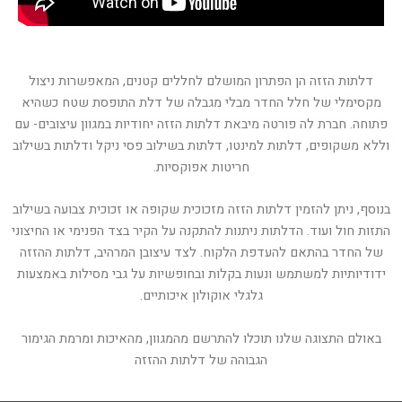
דלתות הזזה הן הפתרון המושלם לחללים קטנים, המאפשרות ניצול
מקסימלי של חלל החדר מבלי מגבלה של דלת התופסת שטח כשהיא
פתוחה. חברת לה פורטה מיבאת דלתות הזזה יחודיות במגוון עיצובים- עם
וללא משקופים, דלתות למינטו, דלתות בשילוב פסי ניקל ודלתות בשילוב
חריטות אפוקסיות.
בנוסף, ניתן להזמין דלתות הזזה מזכוכית שקופה או זכוכית צבועה בשילוב
התזות חול ועוד. הדלתות ניתנות להתקנה על הקיר בצד הפנימי או החיצוני
של החדר בהתאם להעדפת הלקוח. לצד עיצובן המרהיב, דלתות ההזזה
ידודיותיות למשתמש ונעות בקלות ובחופשיות על גבי מסילות באמצעות
גלגלי אוקולון איכותיים.
באולם התצוגה שלנו תוכלו להתרשם מהמגוון, מהאיכות ומרמת הגימור
הגבוהה של דלתות ההזזה