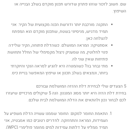
שם. חשוב לזכור שזהו פתרון שדורש תכנון מוקדם בשלב הבנייה או
השיפוץ.
התקנה: מורכבת יותר ודורשת הכנה מקצועית של הקיר. אני
תמיד מדגיש, מניסיוני בשטח, שתכנון מוקדם הוא המפתח
להצלחה כאן.
אסתטיקה: המראה המושלם. כשהדלת פתוחה, הקיר שלידה
פנוי לחלוטין, מה שמעניק ניצול מקסימלי של החלל ותחושת
פתיחות שאין שני לה.
מתי נבחר בה? כשהמטרה היא להגיע למראה הנקי והיוקרתי
ביותר, ונמצאים בשלב תכנון או שיפוץ המאפשר בניית כיס.
5 הצעדים שלי לבחירת דלת ההזזה המושלמת עבורכם
בחירת דלת הזזה היא יותר מסוג המנגנון. הנה 5 שיקולים מרכזיים שיעזרו
לכם לבחור נכון ולהתאים את הדלת המושלמת לבית שלכם.
התאמת החומר למקום: החומר שממנו עשויה הדלת משפיע על
העמידות, המראה והתחזוקה. לחדרים רטובים כמו אמבטיה, אני
תמיד ממליץ על דלתות עמידות למים מחומר פולימרי (WPC).