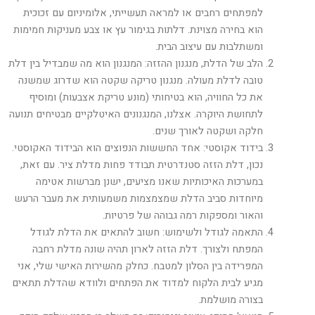
למפתחים רחבים או למראה תעשייתי, אלומיניום עם זכוכית
הוא בחירה מצוינת. דלתות בגימור עץ או צבע מעניקות חמימות
ומשתלבות עם עיצוב הבית.
הלב של הדלת, מנגנון ההזזה: המנגנון הוא מה שמבדיל בין דלת
טובה לדלת מעולה. מנגנון טריקה שקטה הוא שדרוג שמשנה
את כל החוויה, הוא בטיחותי (מונע טריקת אצבעות) ומוסיף
לתחושת היוקרה. אצלנו, המנגנונים האיטלקיים מבטיחים תנועה
חלקה ושקטה לאורך שנים.
בידוד אקוסטי: אחד החששות הנפוצים הוא הבידוד האקוסטי.
נכון, דלת הזזה סטנדרטית תבודד פחות מדלת ציר. עם זאת,
במערכות האיכותיות שאנו מציעים, ישנן מברשות אטימה
מיוחדות סביב הדלת שמצמצמות משמעותית את מעבר הרעש
והאור ומספקות רמה גבוהה של פרטיות.
התאמה לגודל ולשימוש: חשוב להתאים את הדלת לגודל
המפתח ולצורך. דלת הזזה לארון תהיה שונה מדלת רחבה
המפרידה בין הסלון למטבח. כחלק מהשירות האישי שלי, אני
מגיע לבית הלקוח למדוד את הפתחים ולוודא שהדלת תתאים
בצורה מושלמת.