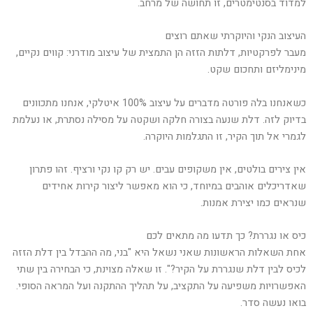
למדוד בסנטימטרים, זו תחושה של מרחב.
העיצוב הנקי והיוקרתי שאתם רוצים
מעבר לפרקטיות, דלתות הזזה הן התמצית של עיצוב מודרני: קווים נקיים,
מינימליזם ותחכום שקט.
כשאנחנו בלה פורטה מדברים על עיצוב 100% איטלקי, אנחנו מתכוונים
בדיוק לזה. דלת שנעה בצורה חלקה ושקטה על מסילה נסתרת, או נעלמת
לגמרי אל תוך הקיר, זו התגלמות היוקרה.
אין צירים בולטים, אין משקופים עבים. יש רק קו נקי ורציף. זהו פתרון
שאדריכלים אוהבים במיוחד, כי הוא מאפשר ליצור קירות אחידים
שנראים כמו יצירת אמנות.
כיס או נגררת? כך תדעו מה מתאים לכם
אחת השאלות הראשונות שאני נשאל היא "בני, מה ההבדל בין דלת הזזה
לכיס לבין דלת שנגררת על הקיר?". זו שאלה מצוינת, כי הבחירה בין שתי
האפשרויות משפיעה על התקציב, על תהליך ההתקנה ועל המראה הסופי.
בואו נעשה סדר.