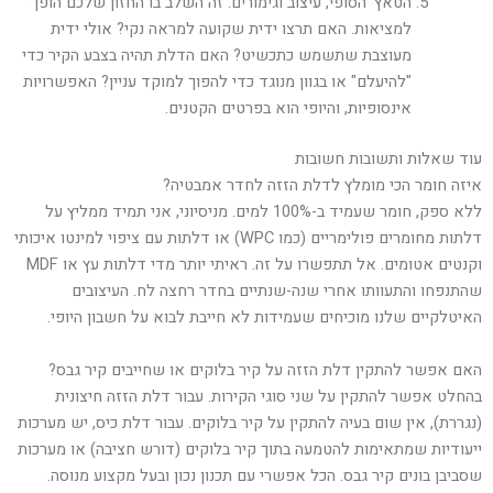
הטאץ' הסופי, עיצוב וגימורים: זה השלב בו החזון שלכם הופך
למציאות. האם תרצו ידית שקועה למראה נקי? אולי ידית
מעוצבת שתשמש כתכשיט? האם הדלת תהיה בצבע הקיר כדי
"להיעלם" או בגוון מנוגד כדי להפוך למוקד עניין? האפשרויות
אינסופיות, והיופי הוא בפרטים הקטנים.
עוד שאלות ותשובות חשובות
איזה חומר הכי מומלץ לדלת הזזה לחדר אמבטיה?
ללא ספק, חומר שעמיד ב-100% למים. מניסיוני, אני תמיד ממליץ על
דלתות מחומרים פולימריים (כמו WPC) או דלתות עם ציפוי למינטו איכותי
וקנטים אטומים. אל תתפשרו על זה. ראיתי יותר מדי דלתות עץ או MDF
שהתנפחו והתעוותו אחרי שנה-שנתיים בחדר רחצה לח. העיצובים
האיטלקיים שלנו מוכיחים שעמידות לא חייבת לבוא על חשבון היופי.
האם אפשר להתקין דלת הזזה על קיר בלוקים או שחייבים קיר גבס?
בהחלט אפשר להתקין על שני סוגי הקירות. עבור דלת הזזה חיצונית
(נגררת), אין שום בעיה להתקין על קיר בלוקים. עבור דלת כיס, יש מערכות
ייעודיות שמתאימות להטמעה בתוך קיר בלוקים (דורש חציבה) או מערכות
שסביבן בונים קיר גבס. הכל אפשרי עם תכנון נכון ובעל מקצוע מנוסה.