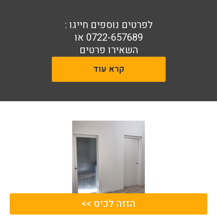
לפרטים נוספים חייגו :
0722-657689
או
השאירו פרטים
קרא עוד
הזזה לכיס >>