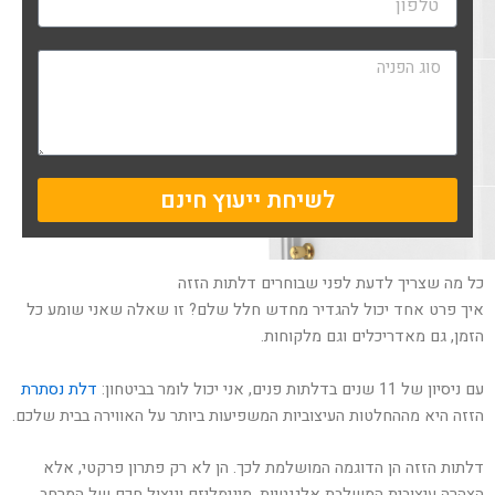
ל
פ
ו
ה
ן
ו
ד
ע
ה
לשיחת ייעוץ חינם
כל מה שצריך לדעת לפני שבוחרים דלתות הזזה
איך פרט אחד יכול להגדיר מחדש חלל שלם? זו שאלה שאני שומע כל
הזמן, גם מאדריכלים וגם מלקוחות.
עם ניסיון של 11 שנים בדלתות פנים, אני יכול לומר בביטחון:
דלת נסתרת
הזזה היא מההחלטות העיצוביות המשפיעות ביותר על האווירה בבית שלכם.
דלתות הזזה הן הדוגמה המושלמת לכך. הן לא רק פתרון פרקטי, אלא
הצהרה עיצובית המשלבת אלגנטיות, מינימליזם וניצול חכם של המרחב.